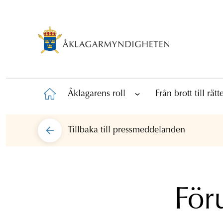
Åklagarens roll
Från brott till rät
Tillbaka till
pressmeddelanden
För