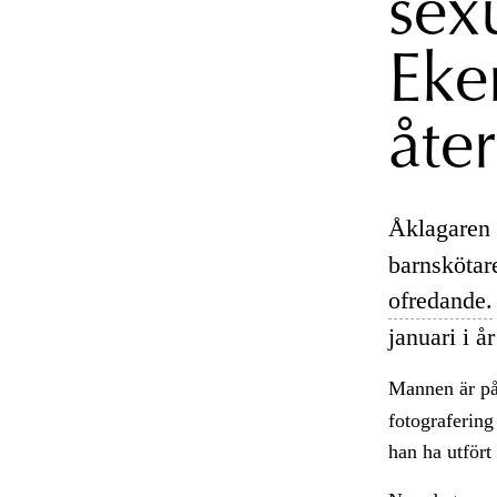
sex
Eke
åte
Åklagaren h
barnskötare
ofredande.
januari i å
Mannen är p
fotografering
han ha utfört