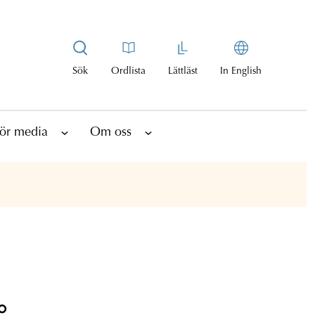
Sök
Ordlista
Lättläst
In English
ör media
Om oss