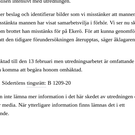
lisen intensivt med utredningen.
er beslag och identifierar bilder som vi misstänker att mannen
sstänkta mannen har visat samarbetsvilja i förhör. Vi ser nu sk
m brottet han misstänks för på Ekerö. För att kunna genomfö
att den tidigare förundersökningen återupptas, säger åklagare
tad till den 13 februari men utredningsarbetet är omfattande 
n komma att begära honom omhäktad.
 Södertörns
tingsrätt:
B 1209-20
 inte lämna mer information i det här skedet av utredningen 
ör media. När ytterligare information finns lämnas det i ett
nde.