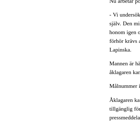
Nu arbetar po
- Vi undersök
själv. Den mi
honom igen o
förhör krävs 
Lapinska.
Mannen är häk
åklagaren ka
Målnummer i
Åklagaren kan
tillgänglig f
pressmeddela