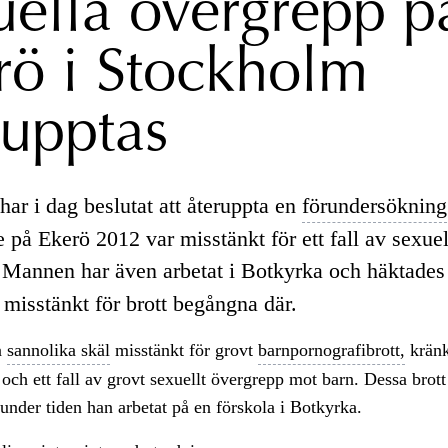
uella övergrepp p
rö i Stockholm
rupptas
ar i dag beslutat att återuppta en
förundersökning
 på Ekerö 2012 var misstänkt för ett fall av sexuel
Mannen har även arbetat i Botkyrka och häktades
r misstänkt för brott begångna där.
å
sannolika skäl
misstänkt för grovt
barnpornografibrott,
krän
 och ett fall av grovt sexuellt övergrepp mot barn. Dessa brot
 under tiden han arbetat på en förskola i Botkyrka.