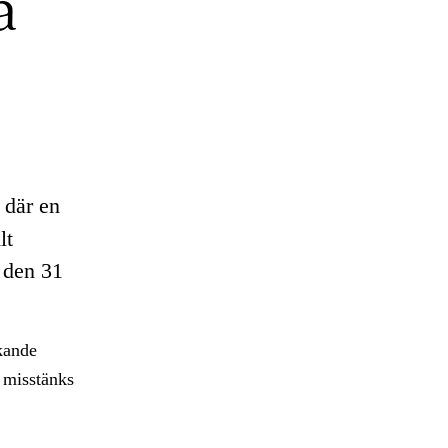
å
där en
lt
 den 31
kande
t misstänks