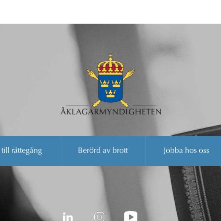
 till rättegång
Berörd av brott
Jobba hos oss