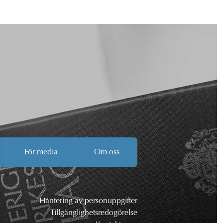
För media
Om oss
Hantering av personuppgifter
Tillgänglighetsredogörelse