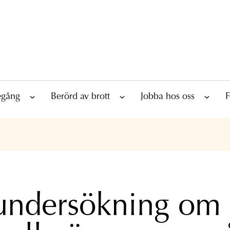
tegång
Berörd av brott
Jobba hos oss
F
undersökning om