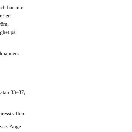
ch har inte
der en
tröm,
ighet på
udmannen.
gatan 33–37,
ressträffen.
e.se. Ange