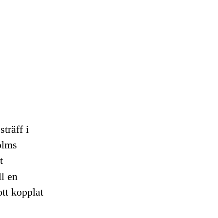
träff i
olms
t
ll en
tt kopplat