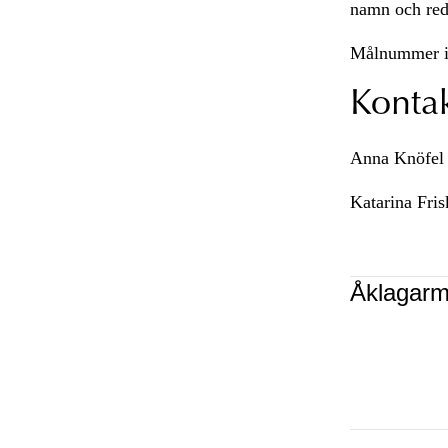
namn och reda
Målnummer i
Konta
Anna Knöfel 
Katarina Fri
Åklagarm