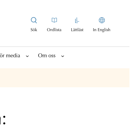
Sök
Ordlista
Lättläst
In English
ör media
Om oss
: