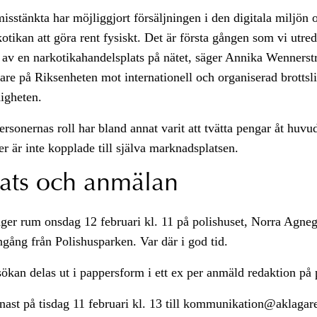
sstänkta har möjliggjort försäljningen i den digitala miljön o
otikan att göra rent fysiskt. Det är första gången som vi utre
 av en narkotikahandelsplats på nätet, säger Annika Wenners
e på Riksenheten mot internationell och organiserad brottsl
igheten.
ersonernas roll har bland annat varit att tvätta pengar åt huv
r är inte kopplade till själva marknadsplatsen.
lats och anmälan
äger rum onsdag 12 februari kl. 11 på polishuset, Norra Agne
gång från Polishusparken. Var där i god tid.
kan delas ut i pappersform i ett ex per anmäld redaktion på p
ast på tisdag 11 februari kl. 13 till kommunikation@aklagar