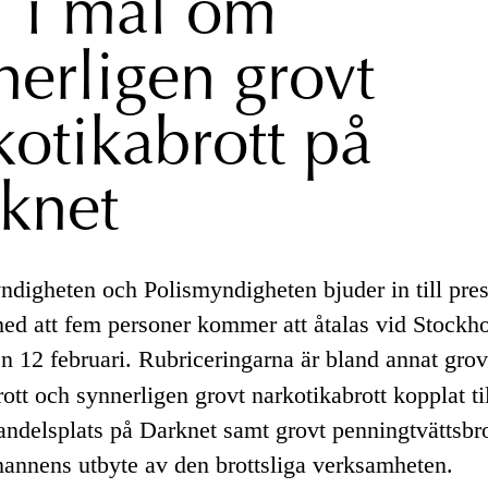
l i mål om
nerligen grovt
kotikabrott på
knet
digheten och Polismyndigheten bjuder in till press
d att fem personer kommer att åtalas vid Stockh
n 12 februari. Rubriceringarna är bland annat grov
ott och synnerligen grovt narkotikabrott kopplat ti
andelsplats på Darknet samt grovt penningtvättsbro
mannens utbyte av den brottsliga verksamheten.