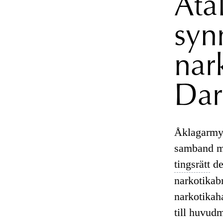
Åta
syn
nar
Dar
Åklagarmyn
samband me
tingsrätt
de
narkotikabr
narkotikah
till huvud