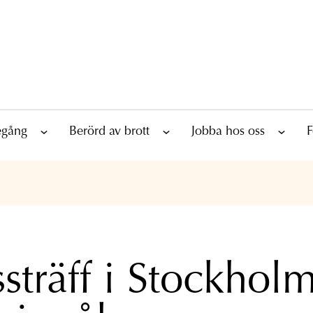
tegång
Berörd av brott
Jobba hos oss
F
ssträff i Stockholm