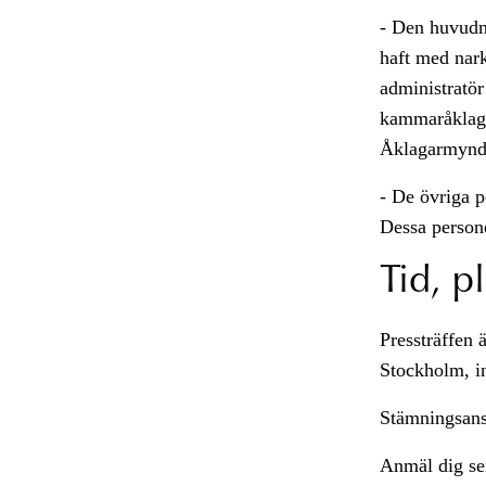
- Den huvudmi
haft med nark
administratör
kammaråklagar
Åklagarmynd
- De övriga p
Dessa persone
Tid, p
Pressträffen 
Stockholm, in
Stämningsansö
Anmäl dig sen