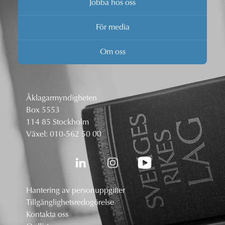
Jobba hos oss
För media
Om oss
Åklagarmyndigheten
Box 5553
114 85 Stockholm
Växel:
010-562 50 00
Hantering av personuppgifter
Tillgänglighetsredogörelse
Kontakta oss