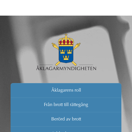
Åklagarens roll
Från brott till rättegång
Berörd av brott