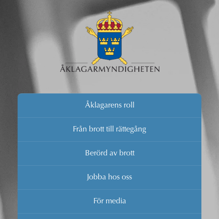
Åklagarens roll
Från brott till rättegång
Berörd av brott
Jobba hos oss
För media