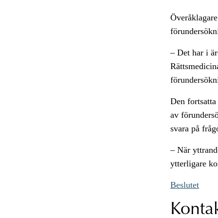
Överåklagare 
förundersökn
– Det har i ä
Rättsmedicina
förundersökni
Den fortsatt
av förundersö
svara på fråg
– När yttrand
ytterligare k
Beslutet
Konta