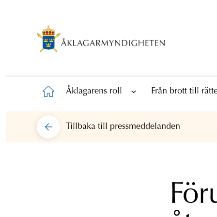
Åklagarens roll
Från brott till rät
Tillbaka till
pressmeddelanden
För