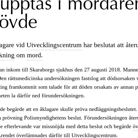
rupptas i mordär
kövde
agare vid
Utvecklingscentrum
har beslutat att åter
kning
om
mord.
an inkom till Skaraborgs sjukhus den 27 augusti 2018. Manne
 Den rättsmedicinska undersökningen fastslog att dödsorsaken
ting framkommit som talade för att döden orsakats av annan p
eten la därför ned förundersökningen.
de begärde att en åklagare skulle pröva nedläggningsbeslutet
in prövning Polismyndighetens beslut. Förundersökningen åte
De efterlevande var missnöjda med detta beslut och begärde
öv
Ärendet överlämnades därför till
Utvecklingscentrum.