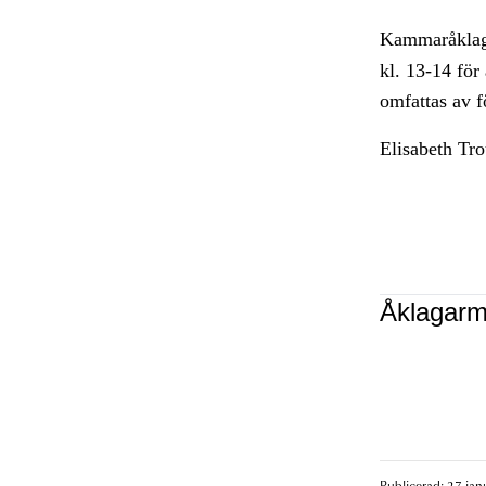
Kammaråklag
kl. 13-14 för
omfattas av 
Elisabeth Tr
Åklagarm