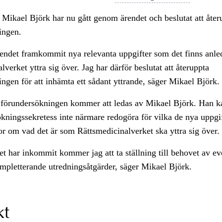
Mikael Björk har nu gått genom ärendet och beslutat att åter
ingen.
rendet framkommit nya relevanta uppgifter som det finns anled
lverket yttra sig över. Jag har därför beslutat att återuppta
ngen för att inhämta ett sådant yttrande, säger Mikael Björk.
a förundersökningen kommer att ledas av Mikael Björk. Han k
kningssekretess inte närmare redogöra för vilka de nya uppgif
or om vad det är som Rättsmedicinalverket ska yttra sig över.
et har inkommit kommer jag att ta ställning till behovet av ev
ompletterande utredningsåtgärder, säger Mikael Björk.
kt