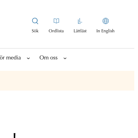
Sök
Ordlista
Lättläst
In English
ör media
Om oss