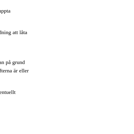
uppta
ning att låta
an på grund
terna är eller
entuellt