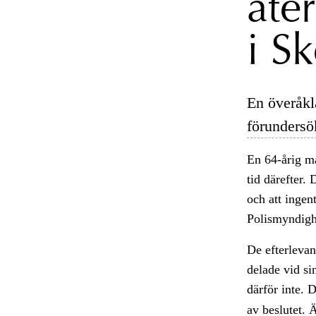
åte
i S
En överåkl
förundersö
En 64-årig m
tid därefter.
och att ingen
Polismyndigh
De efterlevan
delade vid s
därför inte. 
av beslutet. 