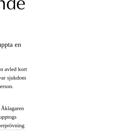
ende
uppta en
n avled kort
 var sjukdom
erson.
. Åklagaren
rupptogs
erprövning