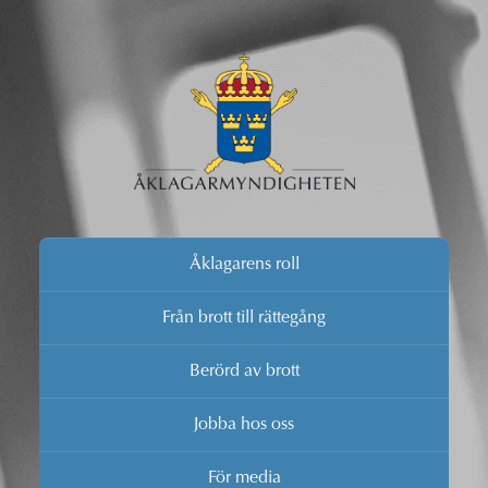
Åklagarens roll
Från brott till rättegång
Berörd av brott
Jobba hos oss
För media