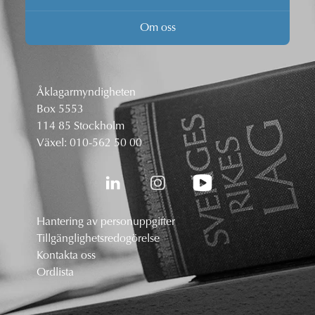
Om oss
Åklagarmyndigheten
Box 5553
114 85 Stockholm
Växel:
010-562 50 00
Hantering av personuppgifter
Tillgänglighetsredogörelse
Kontakta oss
Ordlista