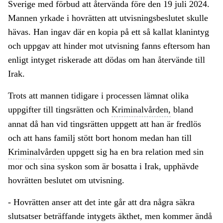
Sverige med förbud att återvända före den 19 juli 2024.
Mannen yrkade i hovrätten att utvisningsbeslutet skulle
hävas. Han ingav där en kopia på ett så kallat klanintyg
och uppgav att hinder mot utvisning fanns eftersom han
enligt intyget riskerade att dödas om han återvände till
Irak.
Trots att mannen tidigare i processen lämnat olika
uppgifter till tingsrätten och
Kriminalvården,
bland
annat då han vid tingsrätten uppgett att han är fredlös
och att hans familj stött bort honom medan han till
Kriminalvården
uppgett sig ha en bra relation med sin
mor och sina syskon som är bosatta i Irak, upphävde
hovrätten beslutet om utvisning.
- Hovrätten anser att det inte går att dra några säkra
slutsatser beträffande intygets äkthet, men kommer ändå