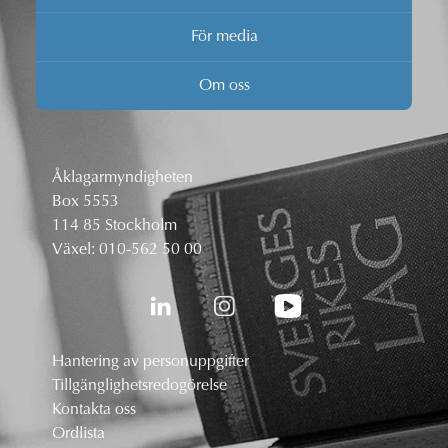
För media
Om oss
Åklagarmyndigheten
Box 5553
114 85 Stockholm
Växel:
010-562 50 00
Hantering av personuppgifter
Tillgänglighetsredogörelse
Kontakta oss
Ordlista