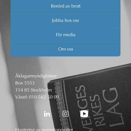
Berörd av brott
Jobba hos oss
För media
Om oss
Åklagarmyndigheten
Box 5553
114 85 Stockholm
Växel:
010-562 50 00
Hantering av personuppgifter