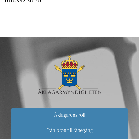
010-562 50 20
Åklagarens roll
Från brott till rättegång