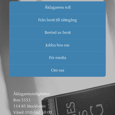
Åklagarens roll
Från brott till rättegång
Berörd av brott
Jobba hos oss
För media
Om oss
Åklagarmyndigheten
Box 5553
114 85 Stockholm
Växel:
010-562 50 00