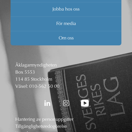
Jobba hos oss
För media
Om oss
Åklagarmyndigheten
Box 5553
114 85 Stockholm
Växel:
010-562 50 00
Hantering av personuppgifter
Tillgänglighetsredogörelse