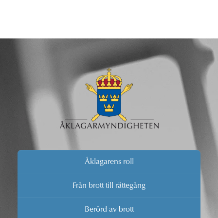
Åklagarens roll
Från brott till rättegång
Berörd av brott