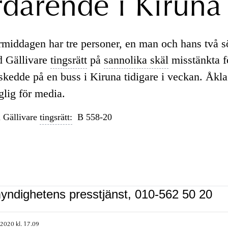
därende i Kiruna
rmiddagen har tre personer, en man och hans två sö
d Gällivare
tingsrätt
på
sannolika skäl
misstänkta f
kedde på en buss i Kiruna tidigare i veckan. Åkla
nglig för media.
 Gällivare
tingsrätt:
B 558-20
yndighetens presstjänst, 010-562 50 20
 2020 kl. 17.09