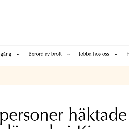
tegång
Berörd av brott
Jobba hos oss
F
 personer häktade 