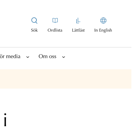
Sök
Ordlista
Lättläst
In English
ör media
Om oss
i