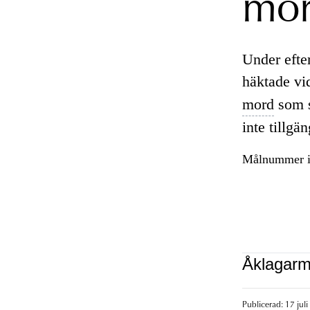
mor
Under efte
häktade vi
mord
som s
inte tillgä
Målnummer i
Åklagarm
Publicerad: 17 juli