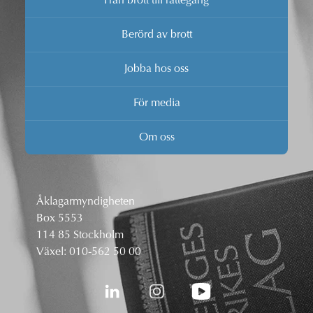
Från brott till rättegång
Berörd av brott
Jobba hos oss
För media
Om oss
Åklagarmyndigheten
Box 5553
114 85 Stockholm
Växel:
010-562 50 00