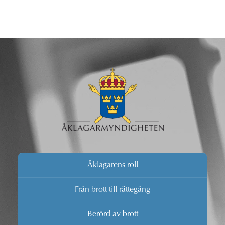
Åklagarens roll
Från brott till rättegång
Berörd av brott