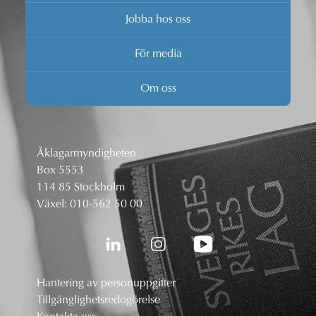
Jobba hos oss
För media
Om oss
Åklagarmyndigheten
Box 5553
114 85 Stockholm
Växel:
010-562 50 00
Hantering av personuppgifter
Tillgänglighetsredogörelse