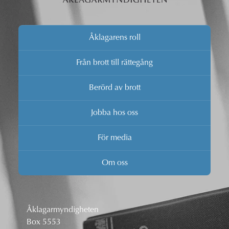
Åklagarens roll
Från brott till rättegång
Berörd av brott
Jobba hos oss
För media
Om oss
Åklagarmyndigheten
Box 5553