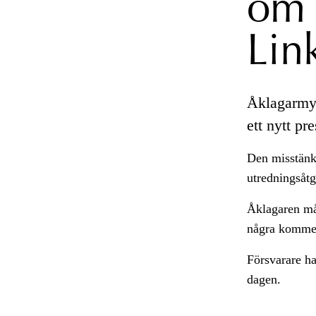
om 
Lin
Åklagarmyn
ett nytt p
Den misstänkt
utredningsåtgä
Åklagaren mås
några komment
Försvarare ha
dagen.