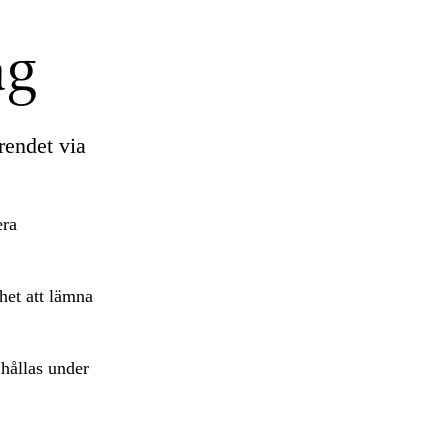
ag
rendet via
era
het att lämna
 hållas under