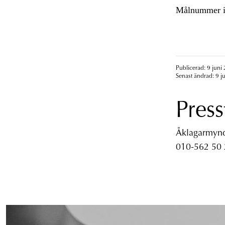
Målnummer i
Publicerad: 9 juni 
Senast ändrad: 9 j
Press
Åklagarmyndi
010-562 50