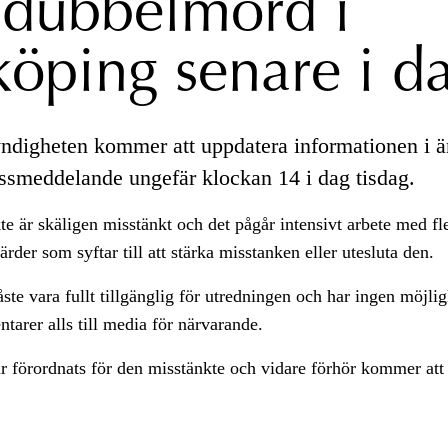
dubbelmord i
köping senare i d
digheten kommer att uppdatera informationen i ä
ressmeddelande ungefär klockan 14 i dag tisdag.
e är skäligen misstänkt och det pågår intensivt arbete med fl
rder som syftar till att stärka misstanken eller utesluta den.
te vara fullt tillgänglig för utredningen och har ingen möjlig
arer alls till media för närvarande.
r förordnats för den misstänkte och vidare förhör kommer att