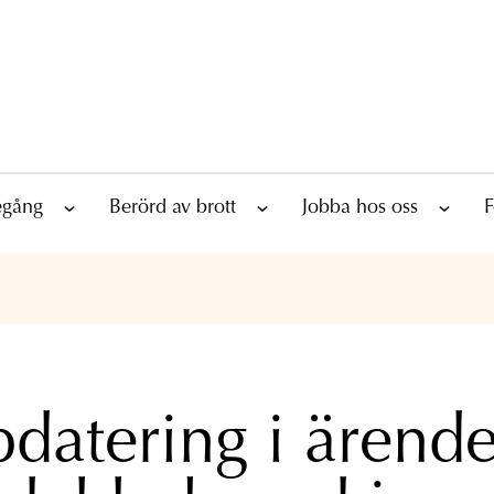
tegång
Berörd av brott
Jobba hos oss
F
datering i ärend