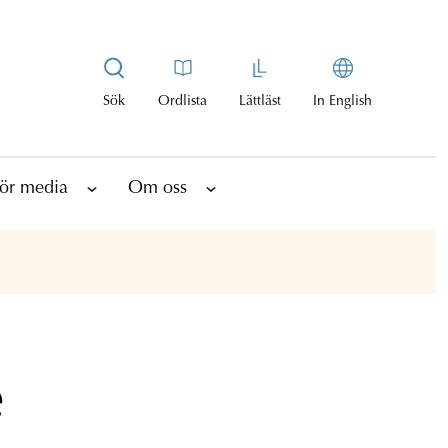
Sök
Ordlista
Lättläst
In English
ör media
Om oss
e