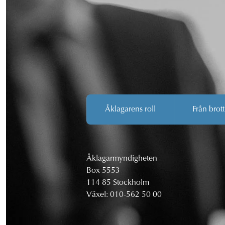
Åklagarens roll
Från brott
Åklagarmyndigheten
Box 5553
114 85 Stockholm
Växel:
010-562 50 00