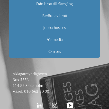
Från brott till rättegång
Berörd av brott
Jobba hos oss
För media
Om oss
Åklagarmyndigheten
Box 5553
114 85 Stockholm
Växel:
010-562 50 00