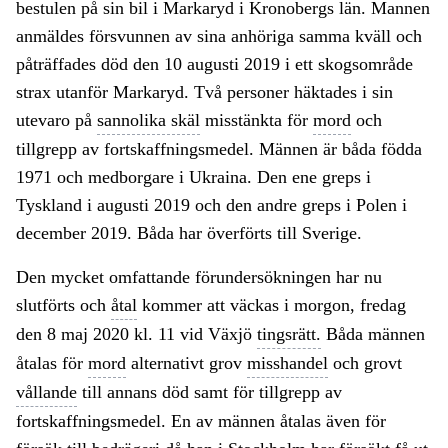
bestulen på sin bil i Markaryd i Kronobergs län. Mannen
anmäldes försvunnen av sina anhöriga samma kväll och
påträffades död den 10 augusti 2019 i ett skogsområde
strax utanför Markaryd. Två personer häktades i sin
utevaro på
sannolika skäl
misstänkta för
mord
och
tillgrepp av fortskaffningsmedel. Männen är båda födda
1971 och medborgare i Ukraina. Den ene greps i
Tyskland i augusti 2019 och den andre greps i Polen i
december 2019. Båda har överförts till Sverige.
Den mycket omfattande förundersökningen har nu
slutförts och
åtal
kommer att väckas i morgon, fredag
den 8 maj 2020 kl. 11 vid Växjö
tingsrätt.
Båda männen
åtalas för
mord
alternativt grov
misshandel
och grovt
vållande
till annans död samt för tillgrepp av
fortskaffningsmedel. En av männen åtalas även för