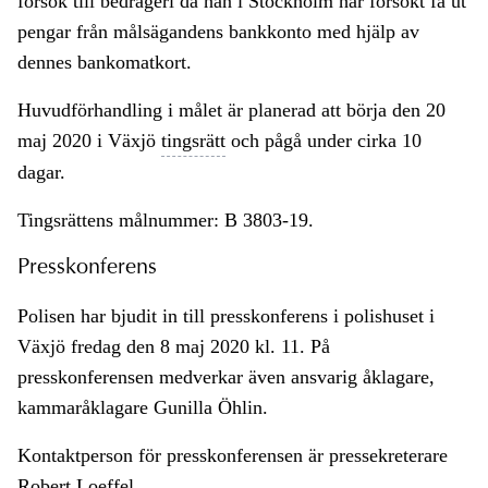
försök till bedrägeri då han i Stockholm har försökt få ut
pengar från målsägandens bankkonto med hjälp av
dennes bankomatkort.
Huvudförhandling i målet är planerad att börja den 20
maj 2020 i Växjö
tingsrätt
och pågå under cirka 10
dagar.
Tingsrättens målnummer: B 3803-19.
Presskonferens
Polisen har bjudit in till presskonferens i polishuset i
Växjö fredag den 8 maj 2020 kl. 11. På
presskonferensen medverkar även ansvarig åklagare,
kammaråklagare Gunilla Öhlin.
Kontaktperson för presskonferensen är pressekreterare
Robert Loeffel,