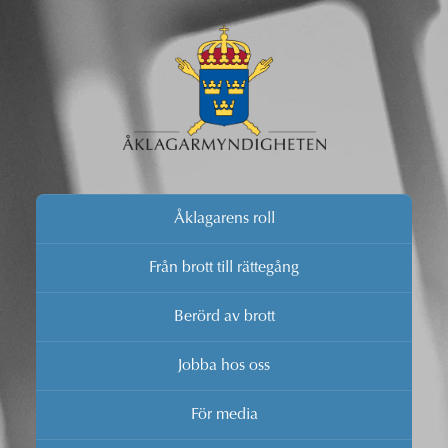
Åklagarens roll
Från brott till rättegång
Berörd av brott
Jobba hos oss
För media