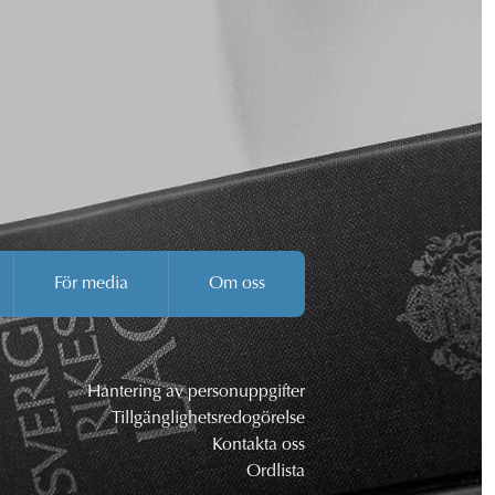
För media
Om oss
Hantering av personuppgifter
Tillgänglighetsredogörelse
Kontakta oss
Ordlista