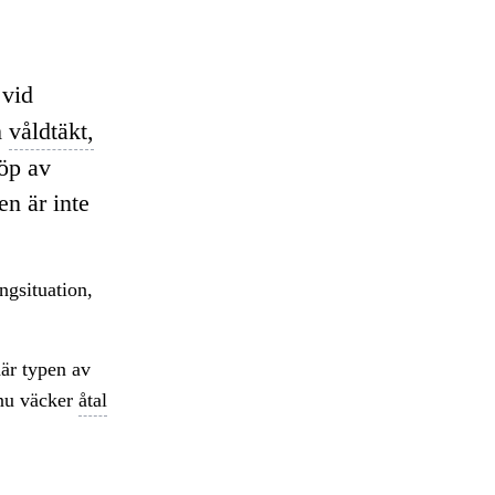
vid
m
våldtäkt,
köp av
n är inte
ngsituation,
här typen av
 nu väcker
åtal