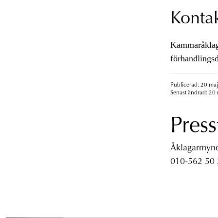
Konta
Kammaråklagar
förhandlingsd
Publicerad: 20 maj
Senast ändrad: 20 
Press
Åklagarmyndi
010-562 50