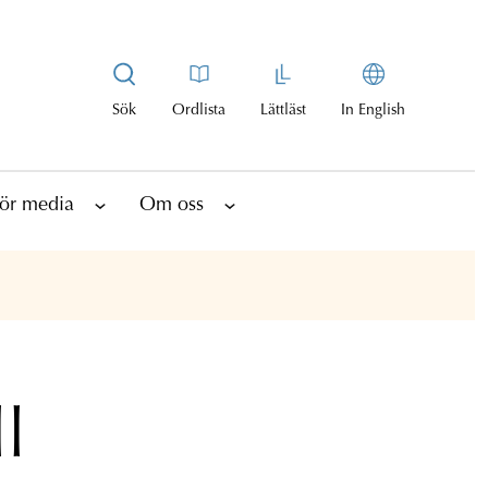
Sök
Ordlista
Lättläst
In English
ör media
Om oss
ll