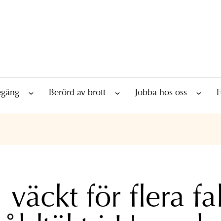
tegång
Berörd av brott
Jobba hos oss
F
 väckt för flera fa