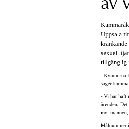
av 
Kammaråkl
Uppsala
ti
kränkande 
sexuell tj
tillgänglig
- Kvinnorna h
säger kamma
- Vi har haft
ärenden. Det 
mot mannen,
Målnummer i