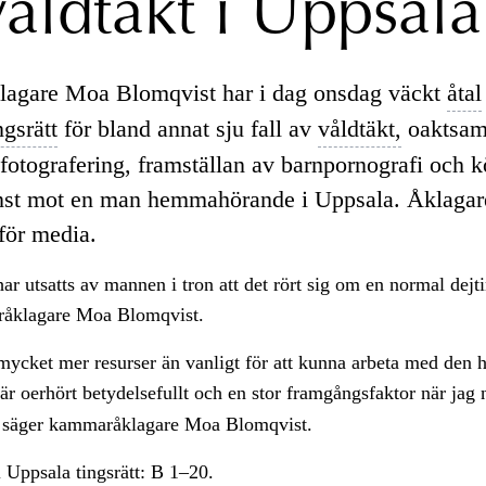
våldtäkt i Uppsala
agare Moa Blomqvist har i dag onsdag väckt
åtal
ngsrätt
för bland annat sju fall av
våldtäkt,
oaktsa
fotografering, framställan av barnpornografi och 
änst mot en man hemmahörande i Uppsala. Åklagare
 för media.
ar utsatts av mannen i tron att det rört sig om en normal dejti
råklagare Moa Blomqvist.
 mycket mer resurser än vanligt för att kunna arbeta med den 
är oerhört betydelsefullt och en stor framgångsfaktor när jag
 säger kammaråklagare Moa Blomqvist.
 Uppsala
tingsrätt:
B 1–20.