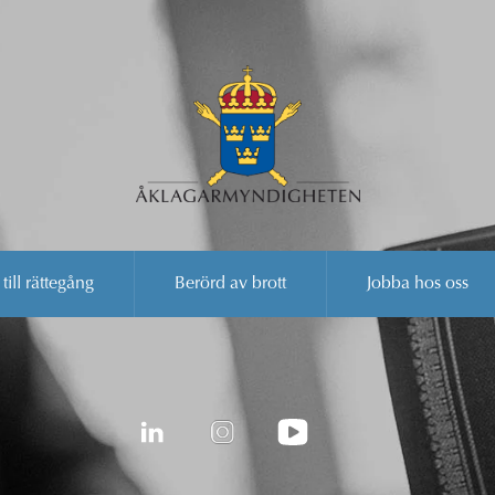
 till rättegång
Berörd av brott
Jobba hos oss