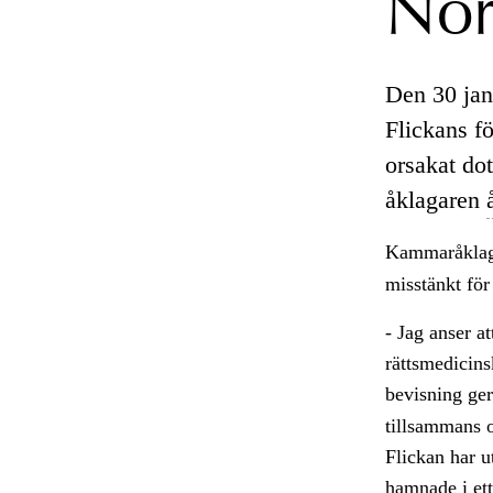
Nor
Den 30 janu
Flickans f
orsakat do
åklagaren
Kammaråklaga
misstänkt för
- Jag anser a
rättsmedicins
bevisning ger
tillsammans 
Flickan har u
hamnade i ett