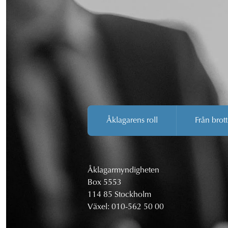
Åklagarens roll
Från brott
Åklagarmyndigheten
Box 5553
114 85 Stockholm
Växel:
010-562 50 00