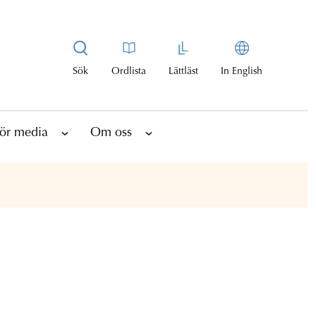
Sök
Ordlista
Lättläst
In English
ör media
Om oss