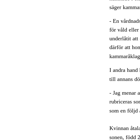
säger kammar
- En vårdnads
för våld elle
underlåtit att
därför att ho
kammaråklag
I andra hand 
till annans dö
- Jag menar a
rubriceras s
som en följd 
Kvinnan åtal
sonen, född 