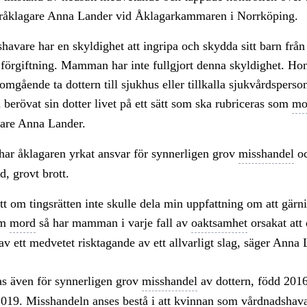
åklagare Anna Lander vid Åklagarkammaren i Norrköping.
havare har en skyldighet att ingripa och skydda sitt barn från 
r förgiftning. Mamman har inte fullgjort denna skyldighet. Ho
 omgående ta dottern till sjukhus eller tillkalla sjukvårdsperso
n berövat sin dotter livet på ett sätt som ska rubriceras som
mo
are Anna Lander.
har åklagaren yrkat ansvar för synnerligen grov
misshandel
o
d, grovt brott.
tt om tingsrätten inte skulle dela min uppfattning om att gärn
om
mord
så har mamman i varje fall av
oaktsamhet
orsakat att 
av ett medvetet risktagande av ett allvarligt slag, säger Anna 
as även för synnerligen grov
misshandel
av dottern, född 201
2019. Misshandeln anses bestå i att kvinnan som vårdnadshav