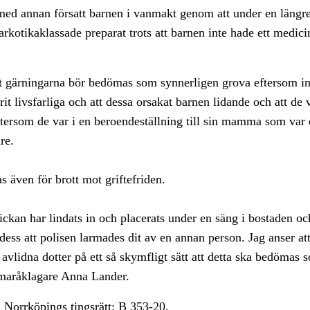
med annan försatt barnen i vanmakt genom att under en längr
rkotikaklassade preparat trots att barnen inte hade ett medic
tt gärningarna bör bedömas som synnerligen grova eftersom in
it livsfarliga och att dessa orsakat barnen lidande och att de v
tersom de var i en beroendeställning till sin mamma som var 
re.
s även för brott mot griftefriden.
ickan har lindats in och placerats under en säng i bostaden och
l dess att polisen larmades dit av en annan person. Jag anser
 avlidna dotter på ett så skymfligt sätt att detta ska bedömas s
maråklagare Anna Lander.
 Norrköpings
tingsrätt:
B 353-20.