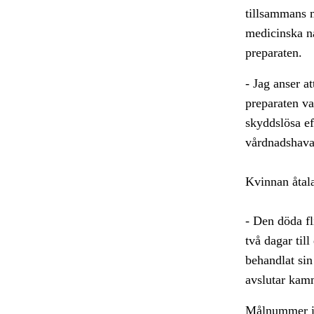
tillsammans 
medicinska na
preparaten.
- Jag anser a
preparaten var
skyddslösa ef
vårdnadshava
Kvinnan åtala
- Den döda fl
två dagar til
behandlat sin
avslutar kam
Målnummer i