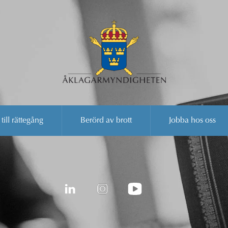
 till rättegång
Berörd av brott
Jobba hos oss