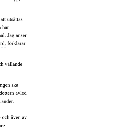
att utsättas
n har
nal. Jag anser
rd,
förklarar
ch
vållande
ingen ska
dottern avled
Lander.
6 och även av
are