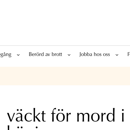
tegång
Berörd av brott
Jobba hos oss
F
l väckt för mord i