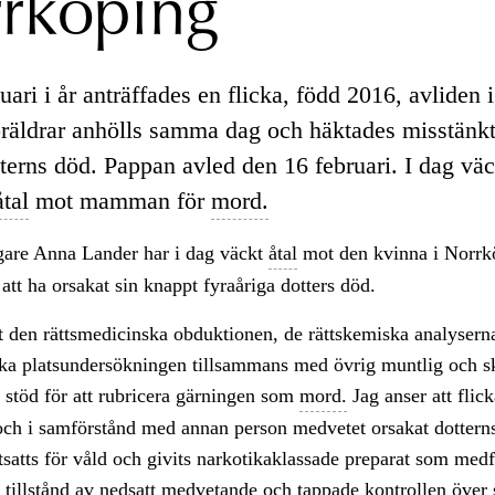
rköping
ari i år anträffades en flicka, född 2016, avliden i
öräldrar anhölls samma dag och häktades misstänkta
tterns död. Pappan avled den 16 februari. I dag vä
åtal
mot mamman för
mord.
re Anna Lander har i dag väckt
åtal
mot den kvinna i Norrk
 att ha orsakat sin knappt fyraåriga dotters död.
tt den rättsmedicinska obduktionen, de rättskemiska analysern
ka platsundersökningen tillsammans med övrig muntlig och sk
 stöd för att rubricera gärningen som
mord.
Jag anser att fli
och i samförstånd med annan person medvetet orsakat dottern
tsatts för våld och givits narkotikaklassade preparat som medf
 tillstånd av nedsatt medvetande och tappade kontrollen över 