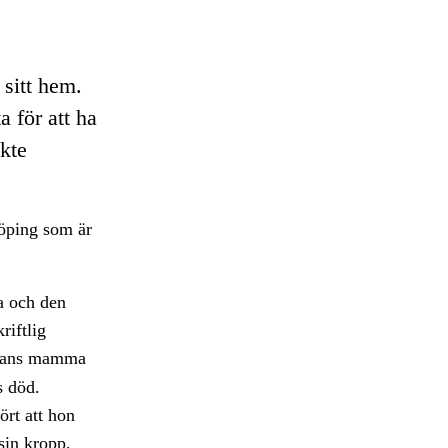
 sitt hem.
 för att ha
ckte
öping som är
a och den
riftlig
ckans mamma
s död.
ört att hon
sin kropp,