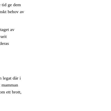
e tid ge dem
inskt behov av
taget av
arit
deras
 legat där i
 att mamman
om ett brott,