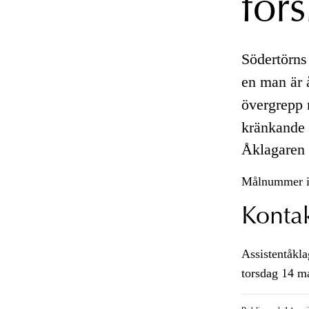
för
Södertörn
en man är 
övergrepp m
kränkande 
Åklagaren ä
Målnummer i
Konta
Assistentåkla
torsdag 14 m