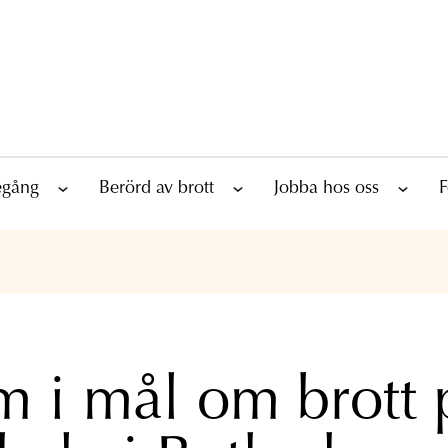
tegång
Berörd av brott
Jobba hos oss
F
 i mål om brott 