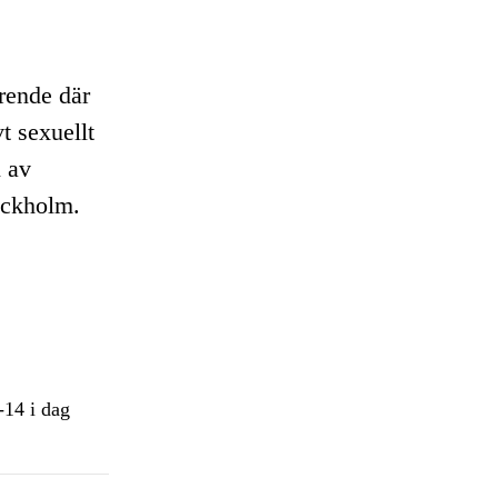
rende där
vt sexuellt
l av
ockholm.
-14 i dag