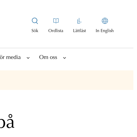
Sök
Ordlista
Lättläst
In English
ör media
Om oss
på