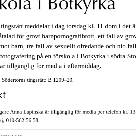
skola i Botkyrka
s
tingsrätt
meddelar i dag torsdag kl. 11 dom i det ä
åtalad för grovt
barnpornografibrott,
ett fall av gro
ot barn, tre fall av sexuellt
ofredande
och nio fal
fotografering på en förskola i Botkyrka i södra St
r tillgänglig för media i eftermiddag.
 Södertörns
tingsrätt:
B 1209–20.
kt
gare Anna Lapinska är tillgänglig för media per telefon kl. 13
aj, 010-562 56 58.