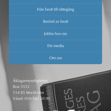
Från brott till rättegång
Berörd av brott
Jobba hos oss
För media
Om oss
Åklagarmyndigheten
Box 5553
114 85 Stockholm
Växel:
010-562 50 00