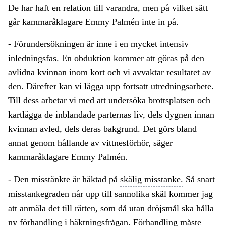
De har haft en relation till varandra, men på vilket sätt
går kammaråklagare Emmy Palmén inte in på.
- Förundersökningen är inne i en mycket intensiv
inledningsfas. En obduktion kommer att göras på den
avlidna kvinnan inom kort och vi avvaktar resultatet av
den. Därefter kan vi lägga upp fortsatt utredningsarbete.
Till dess arbetar vi med att undersöka brottsplatsen och
kartlägga de inblandade parternas liv, dels dygnen innan
kvinnan avled, dels deras bakgrund. Det görs bland
annat genom hållande av vittnesförhör, säger
kammaråklagare Emmy Palmén.
- Den misstänkte är häktad på
skälig misstanke.
Så snart
misstankegraden når upp till
sannolika skäl
kommer jag
att anmäla det till rätten, som då utan dröjsmål ska hålla
ny förhandling i häktningsfrågan. Förhandling måste