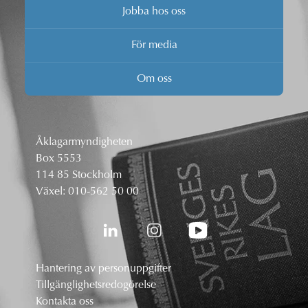
Jobba hos oss
För media
Om oss
Åklagarmyndigheten
Box 5553
114 85 Stockholm
Växel:
010-562 50 00
Hantering av personuppgifter
Tillgänglighetsredogörelse
Kontakta oss