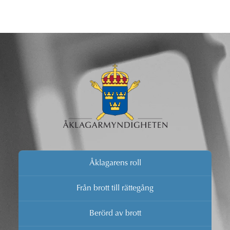
Åklagarens roll
Från brott till rättegång
Berörd av brott