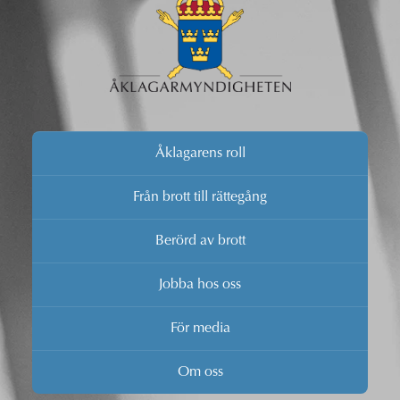
Åklagarens roll
Från brott till rättegång
Berörd av brott
Jobba hos oss
För media
Om oss