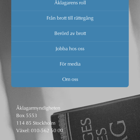
Åklagarens roll
Från brott till rättegång
Berörd av brott
Jobba hos oss
För media
Om oss
Åklagarmyndigheten
Box 5553
114 85 Stockholm
Växel:
010-562 50 00