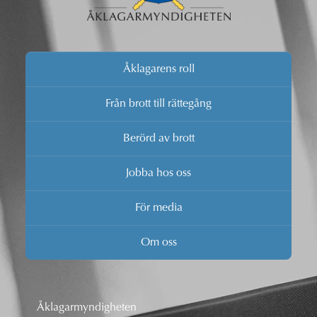
Åklagarens roll
Från brott till rättegång
Berörd av brott
Jobba hos oss
För media
Om oss
Åklagarmyndigheten