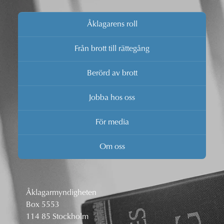
Åklagarens roll
Från brott till rättegång
Berörd av brott
Jobba hos oss
För media
Om oss
Åklagarmyndigheten
Box 5553
114 85 Stockholm