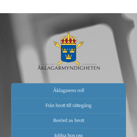
Åklagarens roll
Från brott till rättegång
Berörd av brott
Jobba hos oss