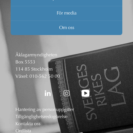
För media
Om oss
Åklagarmyndigheten
Box 5553
114 85 Stockholm
Växel:
010-562 50 00
Hantering av personuppgifter
Tillgänglighetsredogörelse
Kontakta oss
Ordlista