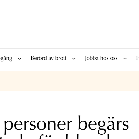
tegång
Berörd av brott
Jobba hos oss
F
 personer begärs