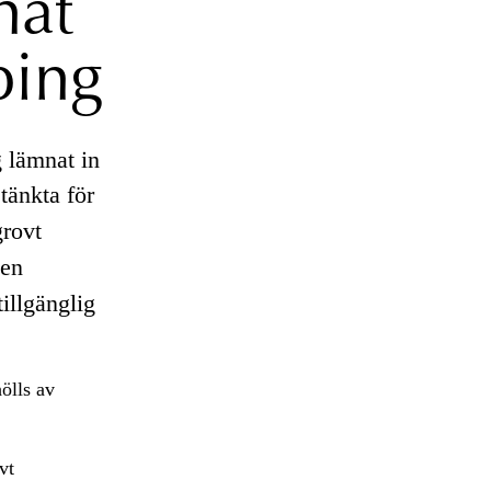
nat
ping
 lämnat in
tänkta för
grovt
en
illgänglig
ölls av
vt