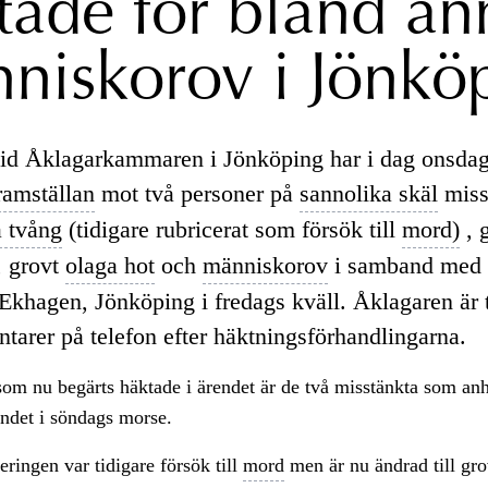
tade för bland an
niskorov i Jönkö
id Åklagarkammaren i Jönköping har i dag onsdag
ramställan
mot två personer på
sannolika skäl
miss
a tvång
(tidigare rubricerat som försök till
mord)
, 
, grovt
olaga hot
och
människorov
i samband med 
 Ekhagen, Jönköping i fredags kväll. Åklagaren är t
tarer på telefon efter häktningsförhandlingarna.
om nu begärts häktade i ärendet är de två misstänkta som anh
endet i söndags morse.
eringen var tidigare försök till
mord
men är nu ändrad till gro