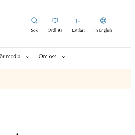
Sök
Ordlista
Lättläst
In English
ör media
Om oss