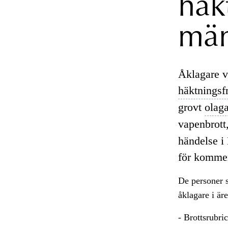
häk
män
Åklagare v
häktningsf
grovt
olag
vapenbrott
händelse i
för kommen
De personer s
åklagare i är
- Brottsrubric