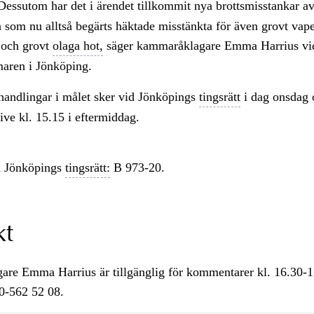
essutom har det i ärendet tillkommit nya brottsmisstankar a
 som nu alltså begärts häktade misstänkta för även grovt vape
och grovt
olaga hot,
säger kammaråklagare Emma Harrius vi
aren i Jönköping.
handlingar i målet sker vid Jönköpings
tingsrätt
i dag onsdag o
ive kl. 15.15 i eftermiddag.
 Jönköpings
tingsrätt:
B 973-20.
kt
re Emma Harrius är tillgänglig för kommentarer kl. 16.30-1
0-562 52 08.