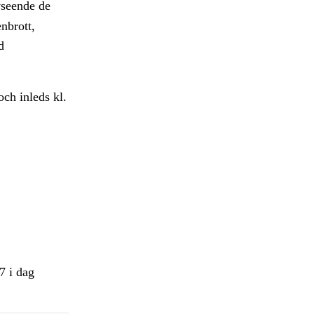
vseende de
nbrott,
d
ch inleds kl.
7 i dag