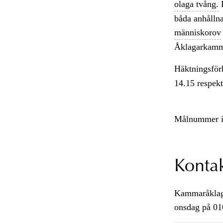
olaga tvång.
D
båda anhållna
människorov
Åklagarkamm
Häktningsför
14.15 respekt
Målnummer i
Konta
Kammaråklaga
onsdag på 01