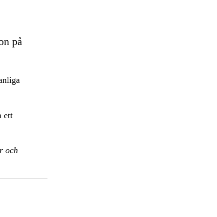
on på
anliga
 ett
r och