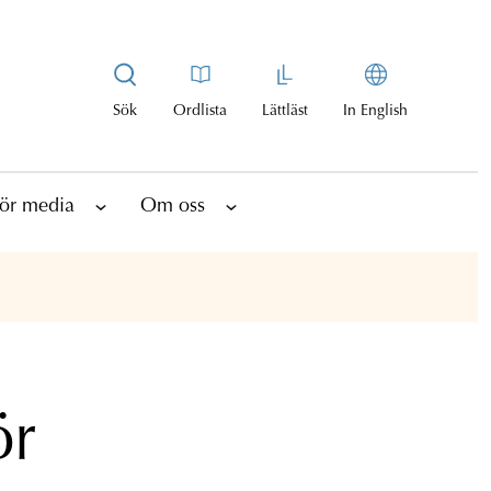
Sök
Ordlista
Lättläst
In English
ör media
Om oss
ör