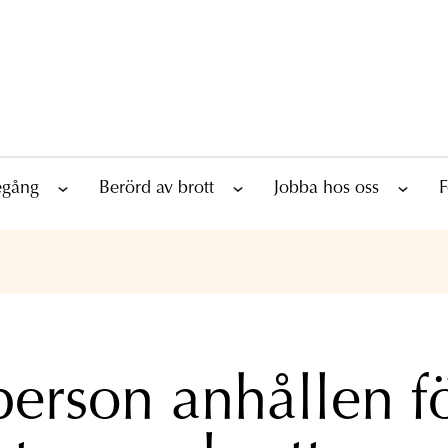
tegång
Berörd av brott
Jobba hos oss
F
person anhållen f