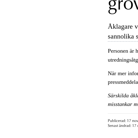
gro
Åklagare v
sannolika 
Personen är
utredningsåtg
När mer infor
pressmeddela
Särskilda åk
misstankar mo
Publicerad: 17 no
Senast ändrad: 17