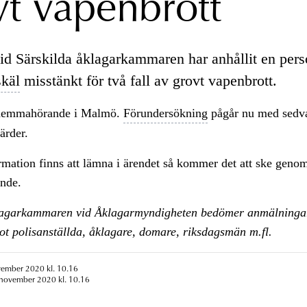
vt vapenbrott
id Särskilda åklagarkammaren har anhållit en pers
skäl
misstänkt för två fall av grovt vapenbrott.
 hemmahörande i Malmö.
Förundersökning
pågår nu med sedv
ärder.
mation finns att lämna i ärendet så kommer det att ske genom
nde.
lagarkammaren vid Åklagarmyndigheten bedömer anmälninga
t polisanställda, åklagare, domare, riksdagsmän m.fl.
vember 2020 kl. 10.16
 november 2020 kl. 10.16