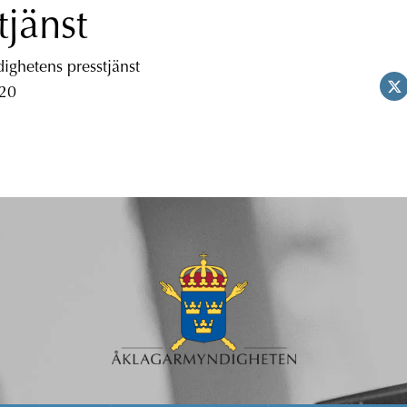
tjänst
ghetens presstjänst
 20