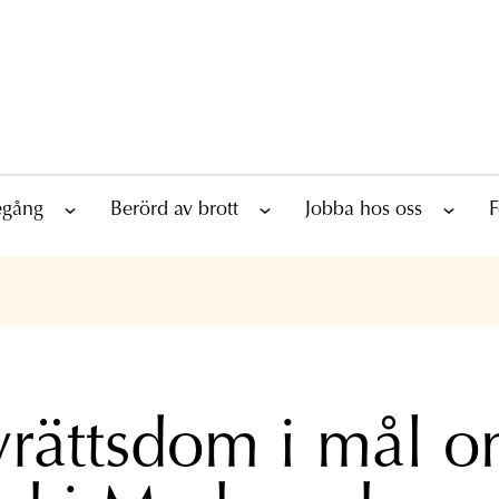
tegång
Berörd av brott
Jobba hos oss
F
rättsdom i mål 