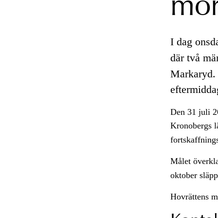
mor
I dag onsd
där två mä
Markaryd. 
eftermidda
Den 31 juli 2
Kronobergs l
fortskaffnin
Målet överkl
oktober släpp
Hovrättens 