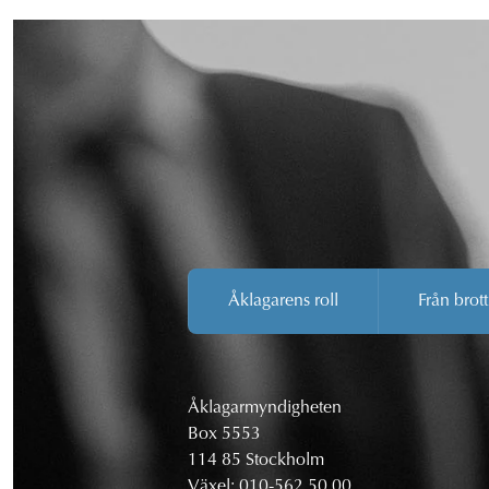
Åklagarens roll
Från brott
Åklagarmyndigheten
Box 5553
114 85 Stockholm
Växel:
010-562 50 00