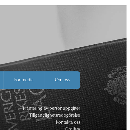
För media
Om oss
Hantering av personuppgifter
Tillgänglighetsredogörelse
Kontakta oss
Ordlista