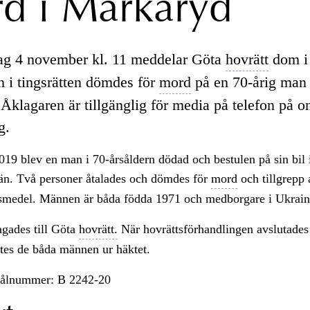
d i Markaryd
ag 4 november kl. 11 meddelar Göta
hovrätt
dom i
n i tingsrätten dömdes för
mord
på en 70-årig man 
Åklagaren är tillgänglig för media på telefon på o
g.
019 blev en man i 70-årsåldern dödad och bestulen på sin bil
än. Två personer åtalades och dömdes för
mord
och tillgrepp 
gsmedel. Männen är båda födda 1971 och medborgare i Ukrain
agades till Göta
hovrätt.
När hovrättsförhandlingen avslutades
tes de båda männen ur häktet.
målnummer: B 2242-20