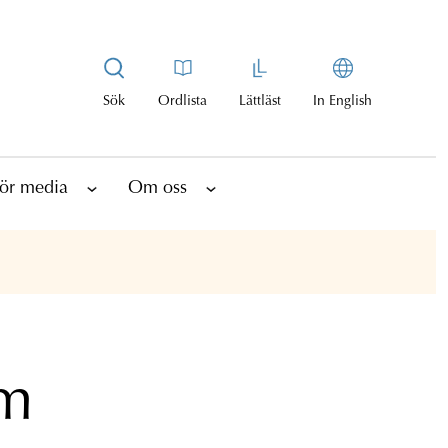
Sök
Ordlista
Lättläst
In English
ör media
Om oss
om