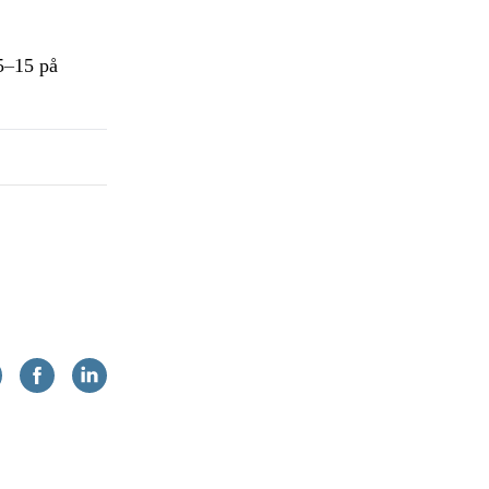
5
–
15 på