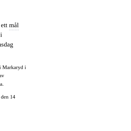
 ett
mål
i
nsdag
 i Markaryd i
av
a.
 den 14