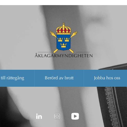
 till rättegång
Berörd av brott
Jobba hos oss