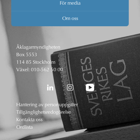
För media
Om oss
Åklagarmyndigheten
Box 5553
114 85 Stockholm
Växel:
010-562 50 00
Hantering av personuppgifter
Tillgänglighetsredogörelse
Kontakta oss
Ordlista