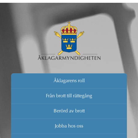
Åklagarens roll
Från brott till rättegång
Berörd av brott
Jobba hos oss