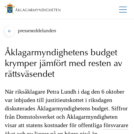
pressmeddelanden
Åklagarmyndighetens budget
krymper jämfört med resten av
rättsväsendet
När riksåklagare Petra Lundh i dag den 6 oktober
var inbjuden till justitieutskottet i riksdagen
diskuterades Åklagarmyndighetens budget. Siffror
från Domstolsverket och Åklagarmyndigheten
visar att statens kostnader för offentliga
försvarare
ökat och nu ligger på en högre nivå än