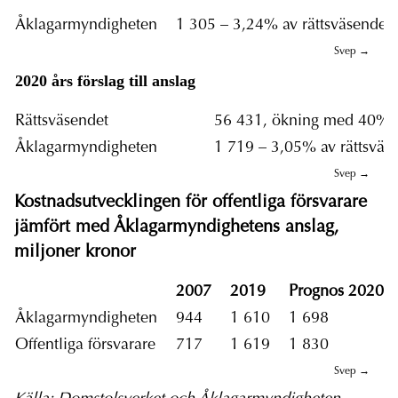
Åklagarmyndigheten
1 305 – 3,24% av rättsväsendet
2020 års förslag till anslag
Rättsväsendet
56 431, ökning med 40% 
Åklagarmyndigheten
1 719 – 3,05% av rättsvä
Kostnadsutvecklingen för offentliga försvarare
jämfört med Åklagarmyndighetens anslag,
miljoner kronor
2007
2019
Prognos 2020
Åklagarmyndigheten
944
1 610
1 698
Offentliga försvarare
717
1 619
1 830