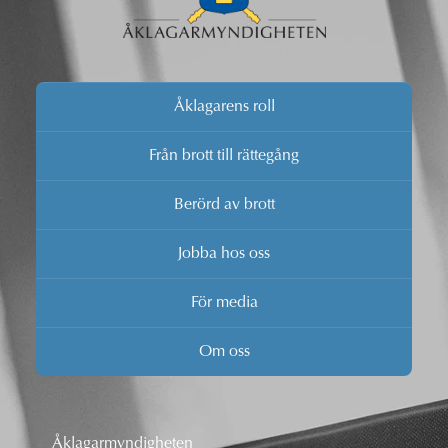
Åklagarens roll
Från brott till rättegång
Berörd av brott
Jobba hos oss
För media
Om oss
Åklagarmyndigheten