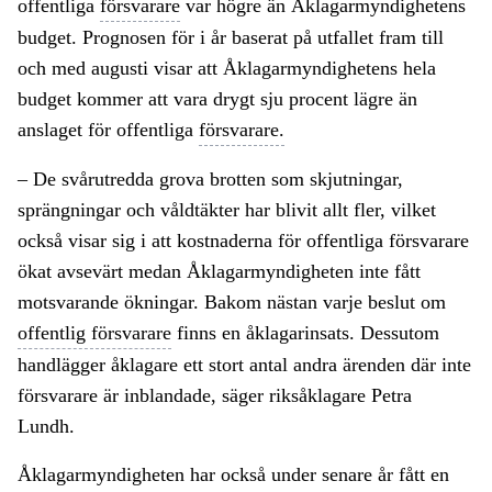
offentliga
försvarare
var högre än Åklagarmyndighetens
budget. Prognosen för i år baserat på utfallet fram till
och med augusti visar att Åklagarmyndighetens hela
budget kommer att vara drygt sju procent lägre än
anslaget för offentliga
försvarare.
– De svårutredda grova brotten som skjutningar,
sprängningar och våldtäkter har blivit allt fler, vilket
också visar sig i att kostnaderna för offentliga försvarare
ökat avsevärt medan Åklagarmyndigheten inte fått
motsvarande ökningar. Bakom nästan varje beslut om
offentlig försvarare
finns en åklagarinsats. Dessutom
handlägger åklagare ett stort antal andra ärenden där inte
försvarare är inblandade, säger riksåklagare Petra
Lundh.
Åklagarmyndigheten har också under senare år fått en