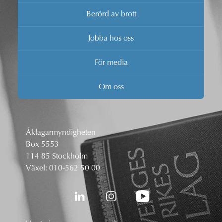
Berörd av brott
Jobba hos oss
För media
Om oss
Åklagarmyndigheten
Box 5553
114 85 Stockholm
Växel:
010-562 50 00