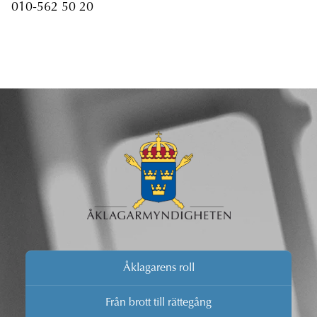
010-562 50 20
Åklagarens roll
Från brott till rättegång