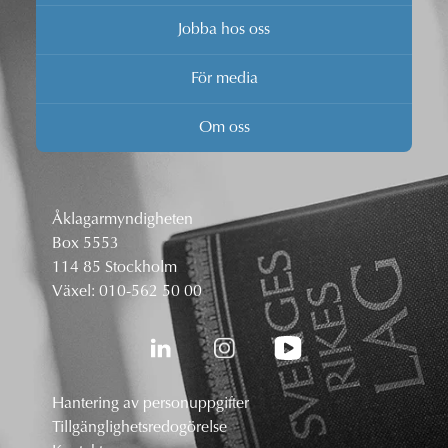
Jobba hos oss
För media
Om oss
Åklagarmyndigheten
Box 5553
114 85 Stockholm
Växel:
010-562 50 00
Hantering av personuppgifter
Tillgänglighetsredogörelse