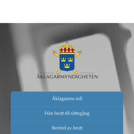
Åklagarens roll
Från brott till rättegång
Berörd av brott