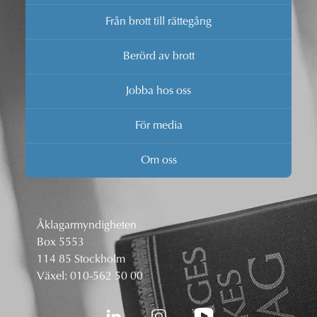
Från brott till rättegång
Berörd av brott
Jobba hos oss
För media
Om oss
Åklagarmyndigheten
Box 5553
114 85 Stockholm
Växel:
010-562 50 00