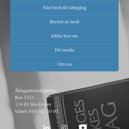
Från brott till rättegång
Berörd av brott
Jobba hos oss
För media
Om oss
Åklagarmyndigheten
Box 5553
114 85 Stockholm
Växel:
010-562 50 00