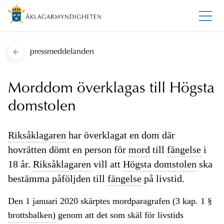
pressmeddelanden
Morddom överklagas till Högsta
domstolen
Riksåklagaren
har överklagat en dom där
hovrätten dömt en person för
mord
till
fängelse
i
18 år.
Riksåklagaren
vill att
Högsta domstolen
ska
bestämma påföljden till
fängelse
på livstid.
Den 1 januari 2020 skärptes mordparagrafen (3 kap. 1 §
brottsbalken)
genom att det som skäl för livstids