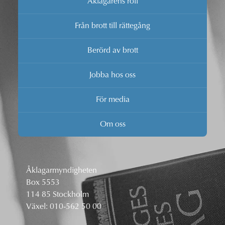
Åklagarens roll
Från brott till rättegång
Berörd av brott
Jobba hos oss
För media
Om oss
Åklagarmyndigheten
Box 5553
114 85 Stockholm
Växel:
010-562 50 00