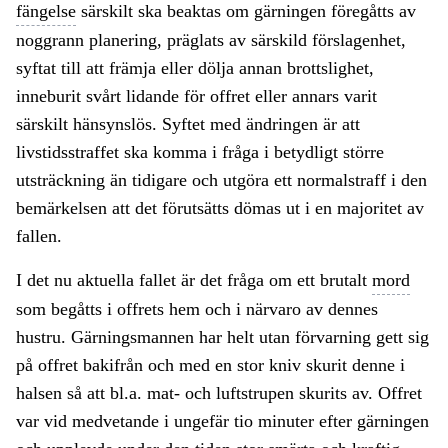
fängelse
särskilt ska beaktas om gärningen föregåtts av
noggrann planering, präglats av särskild förslagenhet,
syftat till att främja eller dölja annan brottslighet,
inneburit svårt lidande för offret eller annars varit
särskilt hänsynslös. Syftet med ändringen är att
livstidsstraffet ska komma i fråga i betydligt större
utsträckning än tidigare och utgöra ett normalstraff i den
bemärkelsen att det förutsätts dömas ut i en majoritet av
fallen.
I det nu aktuella fallet är det fråga om ett brutalt
mord
som begåtts i offrets hem och i närvaro av dennes
hustru. Gärningsmannen har helt utan förvarning gett sig
på offret bakifrån och med en stor kniv skurit denne i
halsen så att bl.a. mat- och luftstrupen skurits av. Offret
var vid medvetande i ungefär tio minuter efter gärningen