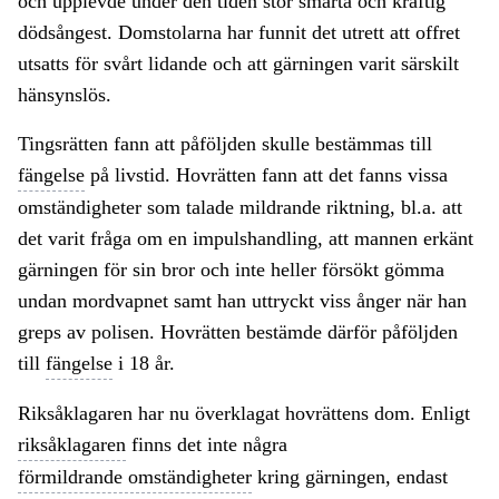
och upplevde under den tiden stor smärta och kraftig
dödsångest. Domstolarna har funnit det utrett att offret
utsatts för svårt lidande och att gärningen varit särskilt
hänsynslös.
Tingsrätten fann att påföljden skulle bestämmas till
fängelse
på livstid. Hovrätten fann att det fanns vissa
omständigheter som talade mildrande riktning, bl.a. att
det varit fråga om en impulshandling, att mannen erkänt
gärningen för sin bror och inte heller försökt gömma
undan mordvapnet samt han uttryckt viss ånger när han
greps av polisen. Hovrätten bestämde därför påföljden
till
fängelse
i 18 år.
Riksåklagaren har nu överklagat hovrättens dom. Enligt
riksåklagaren
finns det inte några
förmildrande omständigheter
kring gärningen, endast