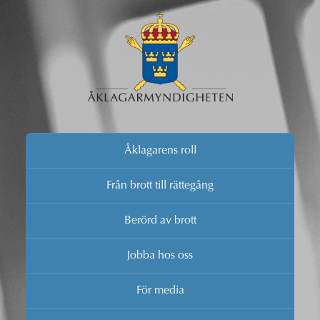
Åklagarens roll
Från brott till rättegång
Berörd av brott
Jobba hos oss
För media