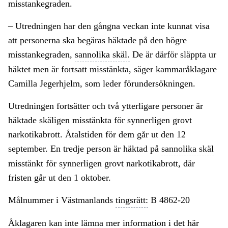
misstankegraden.
– Utredningen har den gångna veckan inte kunnat visa
att personerna ska begäras häktade på den högre
misstankegraden,
sannolika skäl.
De är därför släppta ur
häktet men är fortsatt misstänkta, säger kammaråklagare
Camilla Jegerhjelm, som leder förundersökningen.
Utredningen fortsätter och två ytterligare personer är
häktade skäligen misstänkta för synnerligen grovt
narkotikabrott. Åtalstiden för dem går ut den 12
september. En tredje person är häktad på
sannolika skäl
misstänkt för synnerligen grovt narkotikabrott, där
fristen går ut den 1 oktober.
Målnummer i Västmanlands
tingsrätt:
B 4862-20
Åklagaren kan inte lämna mer information i det här