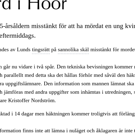
d i Höör
5-årsåldern misstänkt för att ha mördat en ung kvi
 eftermiddags.
ades av Lunds
tingsrätt
på
sannolika skäl
misstänkt för morde
 går nu vidare i två spår. Den tekniska bevisningen kommer 
h parallellt med detta ska det hållas förhör med såväl den h
a uppgiftslämnare. Den information som mannen lämnat ska
h jämföras med andra uppgifter som inhämtas i utredningen, 
re Kristoffer Nordström.
tad i 14 dagar men häktningen kommer troligtvis att förläng
formation finns inte att lämna i nuläget och åklagaren är inte t