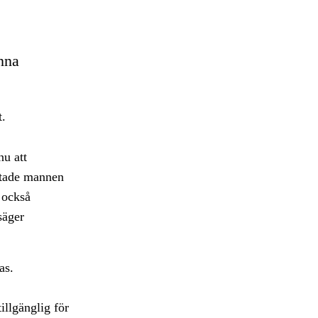
nna
t.
nu att
äktade mannen
 också
säger
as.
illgänglig för