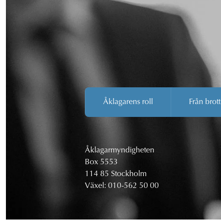
Åklagarens roll
Från brott
Åklagarmyndigheten
Box 5553
114 85 Stockholm
Växel:
010-562 50 00