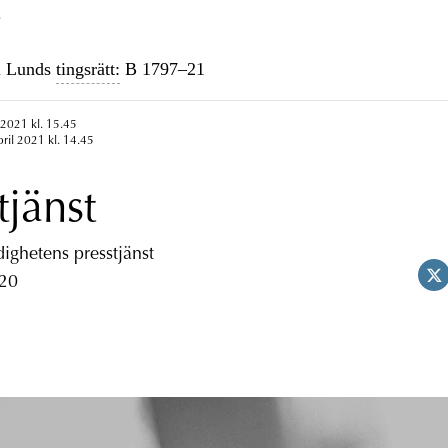
.
i Lunds
tingsrätt:
B 1797–21
 2021 kl. 15.45
pril 2021 kl. 14.45
tjänst
ghetens presstjänst
 20