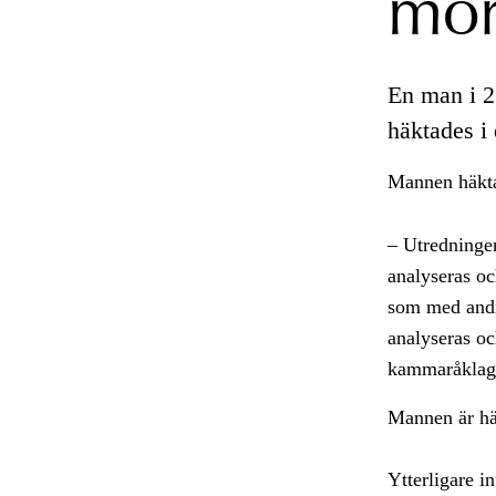
mor
En man i 2
häktades i
Mannen häkt
– Utredningen
analyseras oc
som med andr
analyseras oc
kammaråklaga
Mannen är häk
Ytterligare in