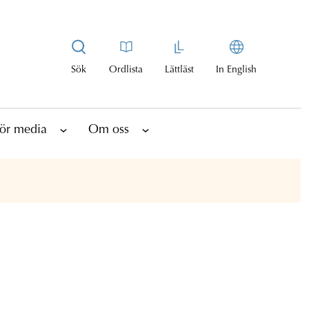
Sök
Ordlista
Lättläst
In English
ör media
Om oss