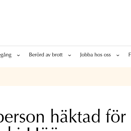
tegång
Berörd av brott
Jobba hos oss
F
person häktad för