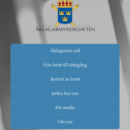
Åklagarens roll
Från brott till rättegång
Berörd av brott
Jobba hos oss
För media
Om oss