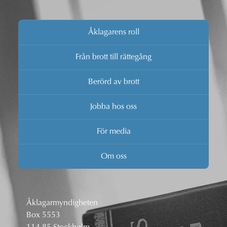
Åklagarens roll
Från brott till rättegång
Berörd av brott
Jobba hos oss
För media
Om oss
Åklagarmyndigheten
Box 5553