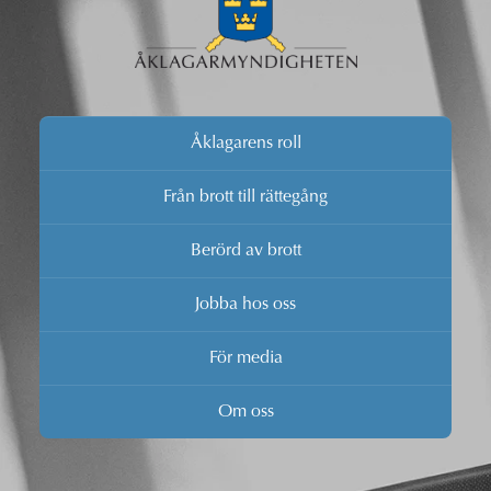
Åklagarens roll
Från brott till rättegång
Berörd av brott
Jobba hos oss
För media
Om oss