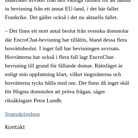
materialet avviker från den vanliga rutinen för att hämta
in bevisning från ett annat EU-land, i det här fallet
Frankrike. Det gäller också i det nu aktuella fallet.
– Det finns ett stort antal beslut från svenska
domstolar
där EncroChat-bevisning har tillåtits, bland dessa flera
hovrättsbeslut. I inget fall har bevisningen avvisats.
Hovrätterna har också i flera fall lagt EncroChat-
bevisning till grund för fällande domar. Rättsläget är
enligt min uppfattning klart, vilket tingsrätterna och
hovrätterna tycks hålla med om. Det finns då inget skäl
för
Högsta domstolen
att pröva frågan, säger
riksåklagare Petra Lundh.
Svarsskrivelsen
Kontakt