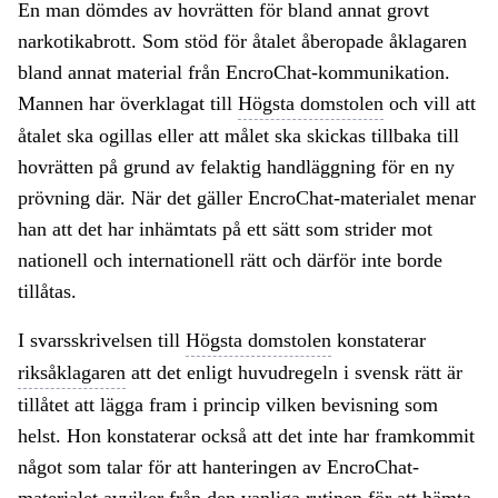
En man dömdes av hovrätten för bland annat grovt
narkotikabrott. Som stöd för åtalet åberopade åklagaren
bland annat material från EncroChat-kommunikation.
Mannen har överklagat till
Högsta domstolen
och vill att
åtalet ska ogillas eller att målet ska skickas tillbaka till
hovrätten på grund av felaktig handläggning för en ny
prövning där. När det gäller EncroChat-materialet menar
han att det har inhämtats på ett sätt som strider mot
nationell och internationell rätt och därför inte borde
tillåtas.
I svarsskrivelsen till
Högsta domstolen
konstaterar
riksåklagaren
att det enligt huvudregeln i svensk rätt är
tillåtet att lägga fram i princip vilken bevisning som
helst. Hon konstaterar också att det inte har framkommit
något som talar för att hanteringen av EncroChat-