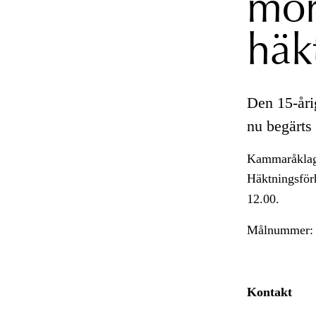
mor
häk
Den 15-åri
nu begärts
Kammaråklaga
Häktningsför
12.00.
Målnummer: 
Kontakt