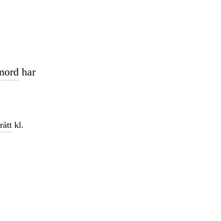
mord
har
rätt
kl.