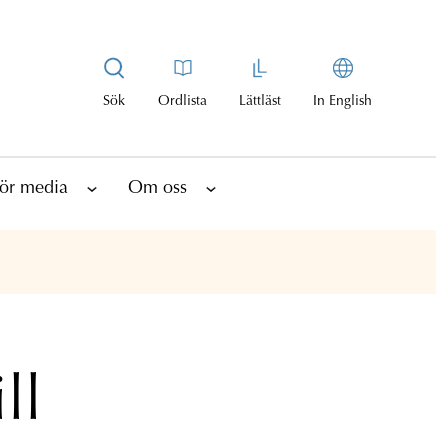
Sök
Ordlista
Lättläst
In English
ör media
Om oss
ll