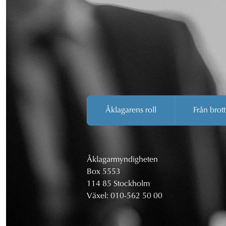
Åklagarens roll
Från brott
Åklagarmyndigheten
Box 5553
114 85 Stockholm
Växel:
010-562 50 00