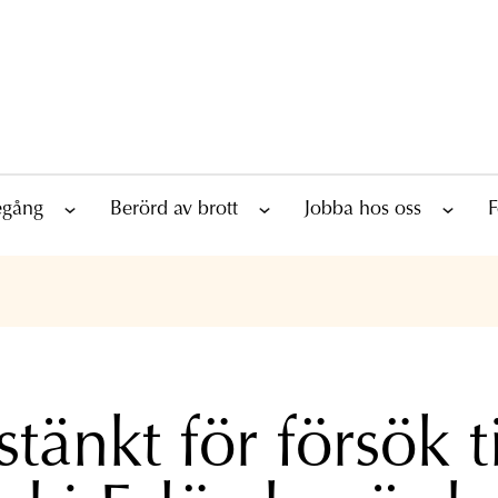
tegång
Berörd av brott
Jobba hos oss
F
tänkt för försök ti