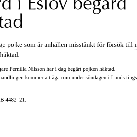
d i Eslöv begärd
tad
ge pojke som är anhållen misstänkt för försök till
 häktad.
re Pernilla Nilsson har i dag begärt pojken häktad.
handlingen kommer att äga rum under söndagen i Lunds
tings
B 4482–21.