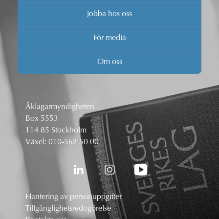
Jobba hos oss
För media
Om oss
Åklagarmyndigheten
Box 5553
114 85 Stockholm
Växel:
010-562 50 00
Hantering av personuppgifter
Tillgänglighetsredogörelse