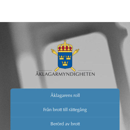
Åklagarens roll
Från brott till rättegång
Berörd av brott