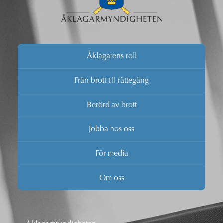
Åklagarens roll
Från brott till rättegång
Berörd av brott
Jobba hos oss
För media
Om oss