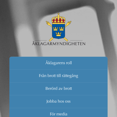
Åklagarens roll
Från brott till rättegång
Berörd av brott
Jobba hos oss
För media