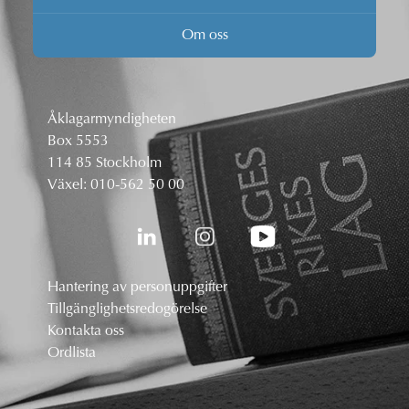
Om oss
Åklagarmyndigheten
Box 5553
114 85 Stockholm
Växel:
010-562 50 00
Hantering av personuppgifter
Tillgänglighetsredogörelse
Kontakta oss
Ordlista