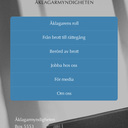
Åklagarens roll
Från brott till rättegång
Berörd av brott
Jobba hos oss
För media
Om oss
Åklagarmyndigheten
Box 5553