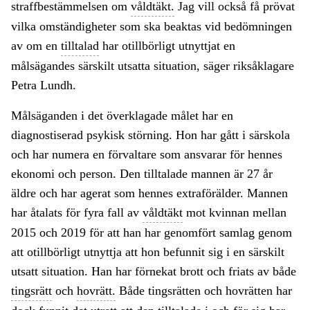
straffbestämmelsen om
våldtäkt.
Jag vill också få prövat
vilka omständigheter som ska beaktas vid bedömningen
av om en
tilltalad
har otillbörligt utnyttjat en
målsägandes särskilt utsatta situation, säger riksåklagare
Petra Lundh.
Målsäganden i det överklagade målet har en
diagnostiserad psykisk störning. Hon har gått i särskola
och har numera en förvaltare som ansvarar för hennes
ekonomi och person. Den tilltalade mannen är 27 år
äldre och har agerat som hennes extraförälder. Mannen
har åtalats för fyra fall av
våldtäkt
mot kvinnan mellan
2015 och 2019 för att han har genomfört samlag genom
att otillbörligt utnyttja att hon befunnit sig i en särskilt
utsatt situation. Han har förnekat brott och friats av både
tingsrätt
och
hovrätt.
Både tingsrätten och hovrätten har