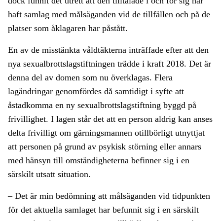
dock funnit det utrett att den tilltalade i och för sig har
haft samlag med målsäganden vid de tillfällen och på de
platser som åklagaren har påstått.
En av de misstänkta våldtäkterna inträffade efter att den
nya sexualbrottslagstiftningen trädde i kraft 2018. Det är
denna del av domen som nu överklagas. Flera
lagändringar genomfördes då samtidigt i syfte att
åstadkomma en ny sexualbrottslagstiftning byggd på
frivillighet. I lagen står det att en person aldrig kan anses
delta frivilligt om gärningsmannen otillbörligt utnyttjat
att personen på grund av psykisk störning eller annars
med hänsyn till omständigheterna befinner sig i en
särskilt utsatt situation.
– Det är min bedömning att målsäganden vid tidpunkten
för det aktuella samlaget har befunnit sig i en särskilt