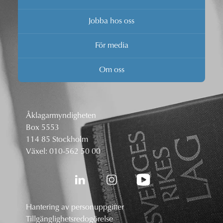
Jobba hos oss
För media
Om oss
Åklagarmyndigheten
Box 5553
114 85 Stockholm
Växel:
010-562 50 00
Hantering av personuppgifter
Tillgänglighetsredogörelse