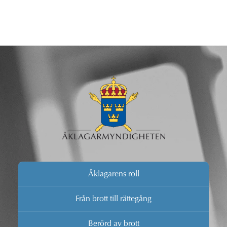
Åklagarens roll
Från brott till rättegång
Berörd av brott