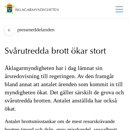
pressmeddelanden
Svårutredda brott ökar stort
Åklagarmyndigheten har i dag lämnat sin
årsredovisning till regeringen. Av den framgår
bland annat att antalet ärenden som kommit in till
myndigheten ökat. Det gäller särskilt de grova och
svårutredda brotten. Antalet anställda har också
ökat.
Antalet brottsmisstankar om de mest resurskrävande
brotten
(mord
och
dråp,
grov
misshandel,
sexualbrott,