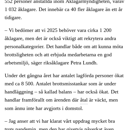
552 personer anställda inom Åklagarmyndigheten, varav
1 032 åklagare. Det innebär ca 40 fler åklagare än ett år
tidigare.
– Vi bedömer att vi 2025 behöver vara cirka 1 200
åklagare, men det är också viktigt att rekrytera andra
personalkategorier. Det handlar både om att kunna möta
brottsligheten och att erbjuda medarbetarna en god
arbetsmiljö, säger riksåklagare Petra Lundh.
Under det gångna året har antalet lagförda personer ökat
med ca 8 500. Antalet brottsmisstankar som är under
handläggning – så kallad balans – har också ökat. Det
handlar framförallt om ärenden där
åtal
är väckt, men
som ännu inte har avgjorts i domstol.
– Jag anser att vi har klarat vårt uppdrag mycket bra
trots pandemin, men den har givetvis påverkat även