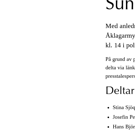
Sun
Med anledn
Åklagarmynd
kl. 14 i po
På grund av p
delta via län
presstalesper
Deltar
Stina Sjö
Josefin Pe
Hans Björ