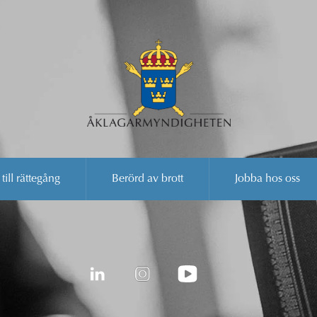
 till rättegång
Berörd av brott
Jobba hos oss