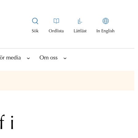
Sök
Ordlista
Lättläst
In English
ör media
Om oss
f i