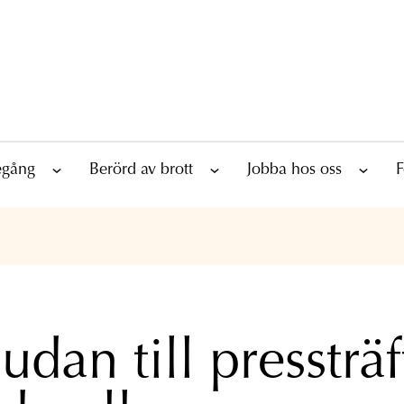
tegång
Berörd av brott
Jobba hos oss
F
udan till pressträf