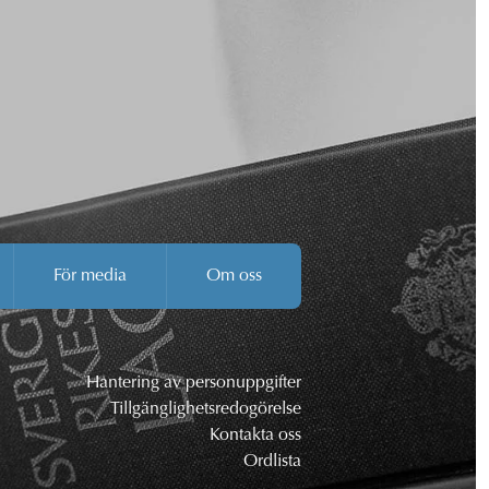
För media
Om oss
Hantering av personuppgifter
Tillgänglighetsredogörelse
Kontakta oss
Ordlista