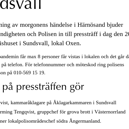
dsvall
ing av morgonens händelse i Härnösand bjuder
igheten och Polisen in till pressträff i dag den 2
lishuset i Sundsvall, lokal Oxen.
andemin får max 8 personer får vistas i lokalen och det går dä
k på telefon. För telefonnummer och möteskod ring polisens
son på 010-569 15 19.
 på pressträffen gör
qvist, kammaråklagare på Åklagarkammaren i Sundsvall
rming Tengqvist, gruppchef för grova brott i Västernorrland
ner lokalpolisområdeschef södra Ångermanland.