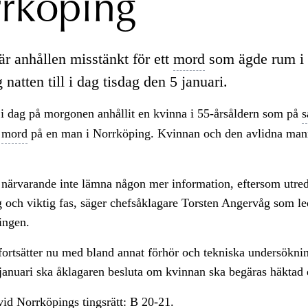
rköping
är anhållen misstänkt för ett
mord
som ägde rum i
natten till i dag tisdag den 5 januari.
 i dag på morgonen anhållit en kvinna i 55-årsåldern som på
s
r
mord
på en man i Norrköping. Kvinnan och den avlidna mann
 närvarande inte lämna någon mer information, eftersom utre
ig och viktig fas, säger chefsåklagare Torsten Angervåg som le
ingen.
ortsätter nu med bland annat förhör och tekniska undersöknin
januari ska åklagaren besluta om kvinnan ska begäras häktad e
id Norrköpings
tingsrätt:
B 20-21.