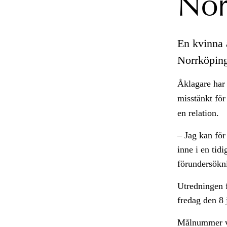
Nor
En kvinna 
Norrköping 
Åklagare har
misstänkt fö
en relation.
– Jag kan för
inne i en tid
förundersökn
Utredningen f
fredag den 8 
Målnummer v