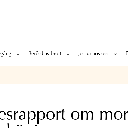
tegång
Berörd av brott
Jobba hos oss
F
esrapport om mor