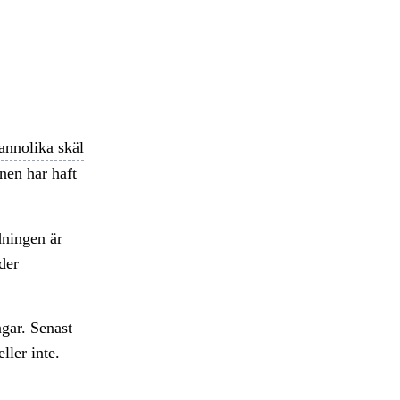
annolika skäl
en har haft
dningen är
der
gar. Senast
ller inte.