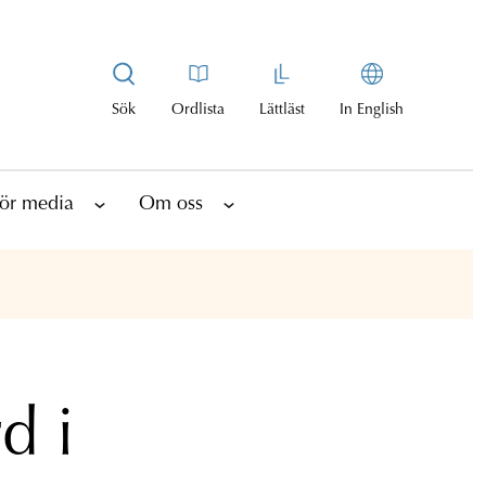
Sök
Ordlista
Lättläst
In English
ör media
Om oss
d i